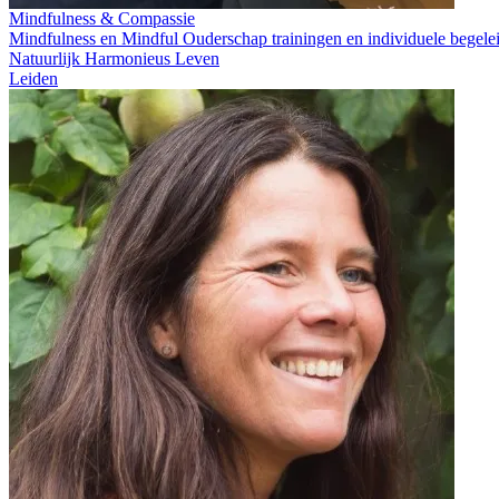
Mindfulness & Compassie
Mindfulness en Mindful Ouderschap trainingen en individuele begele
Natuurlijk Harmonieus Leven
Leiden