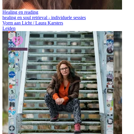
Healing en reading
healing en soul retrieval - individuele sessies
Vorm aan Licht / Laura Karsters
Leiden