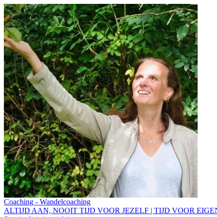
Coaching - Wandelcoaching
ALTIJD AAN, NOOIT TIJD VOOR JEZELF | TIJD VOOR EIG