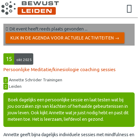
Dit event heeft reeds plaats gevonden ...
KIJK IN DE AGENDA VOOR ACTUELE ACTIVITEITEN →
15
okt 2025
Persoonlijke Meditatie/kinesiologie coaching sessies
Annette Schröder Trainingen
Leiden
Boek dagelijks een persoonlijke sessie en laat testen wat bij
jou oorzaken zijn van klachten of herhaalde gebeurtenissen in
jouw leven. Ook kijkt Annette wat je juist nodig hebt en past dit
meteen toe. Het is leerzaam, liefdevol en gezond.
Annette geeft bijna dagelijks individuele sessies met mindfulness en