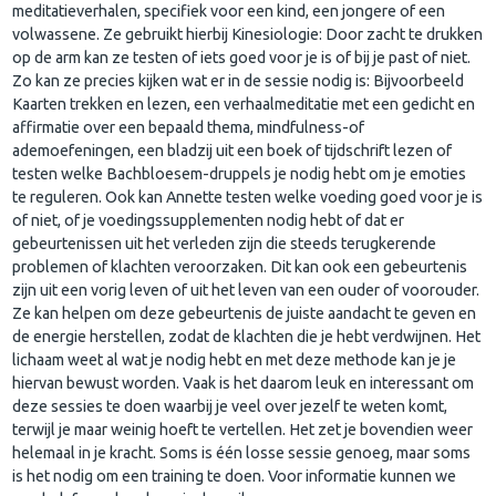
meditatieverhalen, specifiek voor een kind, een jongere of een
volwassene. Ze gebruikt hierbij Kinesiologie: Door zacht te drukken
op de arm kan ze testen of iets goed voor je is of bij je past of niet.
Zo kan ze precies kijken wat er in de sessie nodig is: Bijvoorbeeld
Kaarten trekken en lezen, een verhaalmeditatie met een gedicht en
affirmatie over een bepaald thema, mindfulness-of
ademoefeningen, een bladzij uit een boek of tijdschrift lezen of
testen welke Bachbloesem-druppels je nodig hebt om je emoties
te reguleren. Ook kan Annette testen welke voeding goed voor je is
of niet, of je voedingssupplementen nodig hebt of dat er
gebeurtenissen uit het verleden zijn die steeds terugkerende
problemen of klachten veroorzaken. Dit kan ook een gebeurtenis
zijn uit een vorig leven of uit het leven van een ouder of voorouder.
Ze kan helpen om deze gebeurtenis de juiste aandacht te geven en
de energie herstellen, zodat de klachten die je hebt verdwijnen. Het
lichaam weet al wat je nodig hebt en met deze methode kan je je
hiervan bewust worden. Vaak is het daarom leuk en interessant om
deze sessies te doen waarbij je veel over jezelf te weten komt,
terwijl je maar weinig hoeft te vertellen. Het zet je bovendien weer
helemaal in je kracht. Soms is één losse sessie genoeg, maar soms
is het nodig om een training te doen. Voor informatie kunnen we