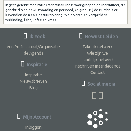
Ik geef geleide meditaties met mindfulness voor groepen en individueel, die
gericht zijn op bewustwording en persoonlijke groei. Bij de Burcht is er
bovendien de mooie natuurervaring. We ervaren en verspreiden
verbinding, licht, liefde en vrede.
Ik zoek
Bewust Leiden
een Professional/Organisatie
Zakelijk netwerk
de Agenda
Wie zijn we
Landelijk netwerk
Inspiratie
Inschrijven maandagenda
Contact
Inspiratie
Nieuwsbrieven
Social media
Blog
Mijn Account
Inloggen