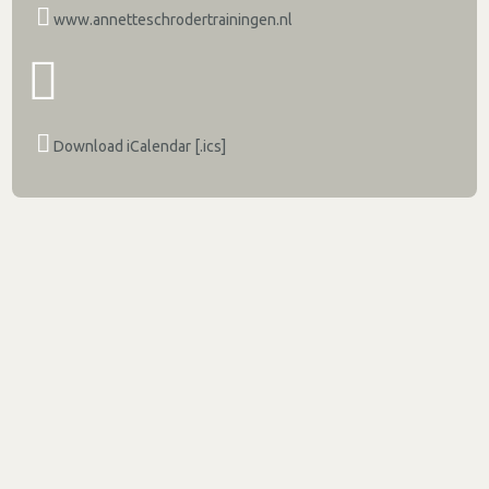
www.annetteschrodertrainingen.nl
Download iCalendar [.ics]