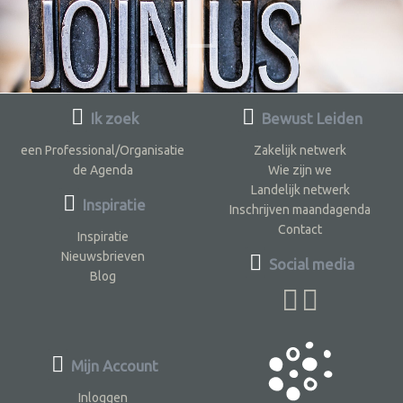
Ik zoek
Bewust Leiden
een Professional/Organisatie
Zakelijk netwerk
de Agenda
Wie zijn we
Landelijk netwerk
Inspiratie
Inschrijven maandagenda
Contact
Inspiratie
Nieuwsbrieven
Social media
Blog
Mijn Account
Inloggen