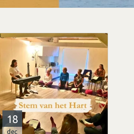
18
dec