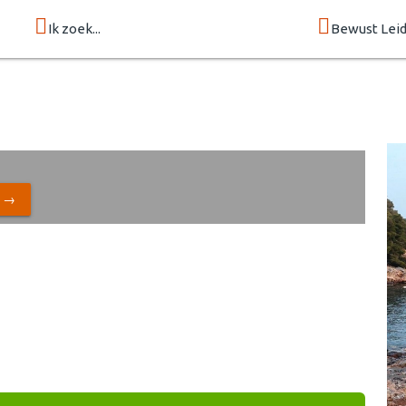
Ik zoek...
Bewust Lei
N →