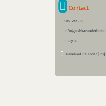
Contact
0651266258
info@joshkavanderlinden
hipsy.nl
Download iCalendar [.ics]