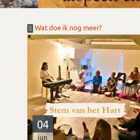
Wat doe ik nog meer?
04
jun