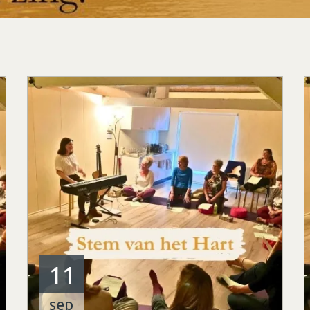
11
sep