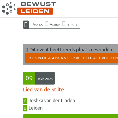
Aanbod
Agenda
retraite
Dit event heeft reeds plaats gevonden ...
KIJK IN DE AGENDA VOOR ACTUELE ACTIVITEITE
09
okt 2025
Lied van de Stilte
Joshka van der Linden
Leiden