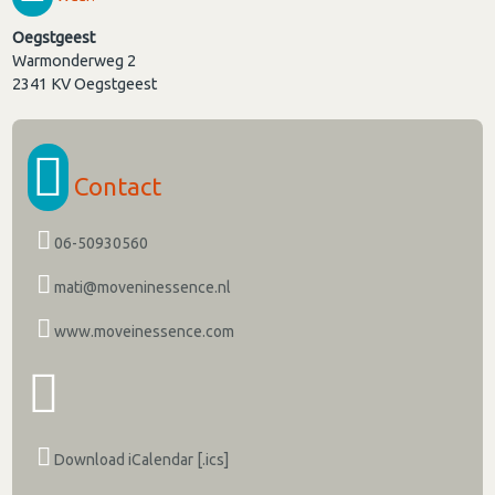
Oegstgeest
Warmonderweg 2
2341 KV
Oegstgeest
Contact
06-50930560
mati@moveninessence.nl
www.moveinessence.com
Download iCalendar [.ics]