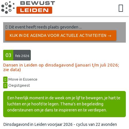
Dit event heeft reeds plaats gevonden ...
KIJK IN DE AGENDA VOOR ACTUELE ACTIVITEITEN →
03
feb 2026
Dansen in Leiden op dinsdagavond (januari t/m juli 2026;
zie data)
Move in Essence
Oegstgeest
Een heerlijk moment in de week om je lijf te bewegen, je hart te
luchten en je hoofd te legen. Thema’s en begeleiding
ondersteunen om je dans te inspireren en te verdiepen.
Dinsdagavond in Leiden voorjaar 2026 - cyclus van 22 avonden