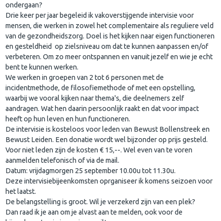
ondergaan?
Drie keer per jaar begeleid ik vakoverstijgende intervisie voor
mensen, die werken in zowel het complementaire als reguliere veld
van de gezondheidszorg. Doel is het kijken naar eigen functioneren
en gesteldheid op zielsniveau om dat te kunnen aanpassen en/of
verbeteren. Om zo meer ontspannen en vanuit jezelf en wie je echt
bent te kunnen werken.
We werken in groepen van 2 tot 6 personen met de
incidentmethode, de filosofiemethode of met een opstelling,
waarbij we vooral kijken naar thema's, die deelnemers zelf
aandragen. Wat hen daarin persoonlijk raakt en dat voor impact
heeft op hun leven en hun functioneren.
De intervisie is kosteloos voor leden van Bewust Bollenstreek en
Bewust Leiden. Een donatie wordt wel bijzonder op prijs gesteld.
Voor niet leden zijn de kosten € 15,--. Wel even van te voren
aanmelden telefonisch of via de mail.
Datum: vrijdagmorgen 25 september 10.00u tot 11.30u.
Deze intervisiebijeenkomsten oprganiseer ik komens seizoen voor
het laatst.
De belangstelling is groot. Wil je verzekerd zijn van een plek?
Dan raad ik je aan om je alvast aan te melden, ook voor de