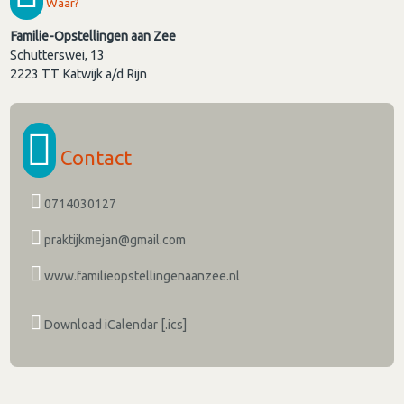
Waar?
Familie-Opstellingen aan Zee
Schutterswei, 13
2223 TT
Katwijk a/d Rijn
Contact
0714030127
praktijkmejan@gmail.com
www.familieopstellingenaanzee.nl
Download iCalendar [.ics]