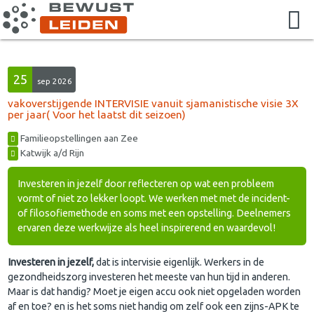
25
sep 2026
vakoverstijgende INTERVISIE vanuit sjamanistische visie 3X
per jaar( Voor het laatst dit seizoen)
Familieopstellingen aan Zee
Katwijk a/d Rijn
Investeren in jezelf door reflecteren op wat een probleem
vormt of niet zo lekker loopt. We werken met met de incident-
of filosofiemethode en soms met een opstelling. Deelnemers
ervaren deze werkwijze als heel inspirerend en waardevol!
Investeren in jezelf,
dat is intervisie eigenlijk. Werkers in de
gezondheidszorg investeren het meeste van hun tijd in anderen.
Maar is dat handig? Moet je eigen accu ook niet opgeladen worden
af en toe? en is het soms niet handig om zelf ook een zijns-APK te