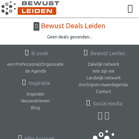
Bewust Deals Leiden
Geen deals gevonden...
Ik zoek
Bewust Leiden
een Professional/Organisatie
Zakelijk netwerk
de Agenda
Wie zijn we
Landelijk netwerk
Inspiratie
Inschrijven maandagenda
Contact
Inspiratie
Nieuwsbrieven
Social media
Blog
Mijn Account