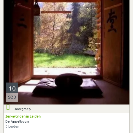
10
sep
Jaargroep
Zen-avonden in Leiden
De Appelboom
Leiden