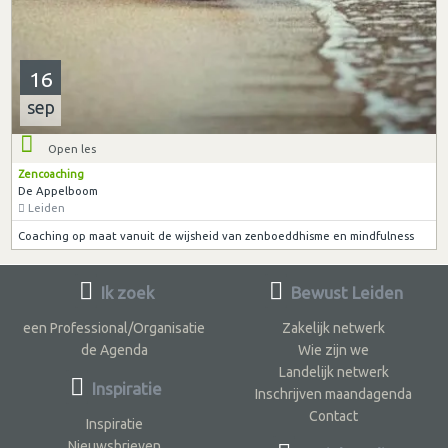
16
sep
Open les
Zencoaching
De Appelboom
Leiden
Coaching op maat vanuit de wijsheid van zenboeddhisme en mindfulness
Ik zoek
Bewust Leiden
een Professional/Organisatie
Zakelijk netwerk
de Agenda
Wie zijn we
Landelijk netwerk
Inspiratie
Inschrijven maandagenda
Contact
Inspiratie
Nieuwsbrieven