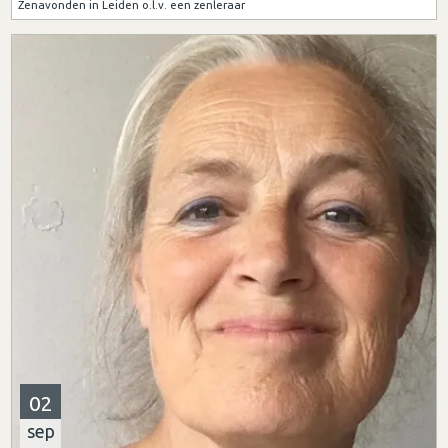
Zenavonden in Leiden o.l.v. een zenleraar
02
sep