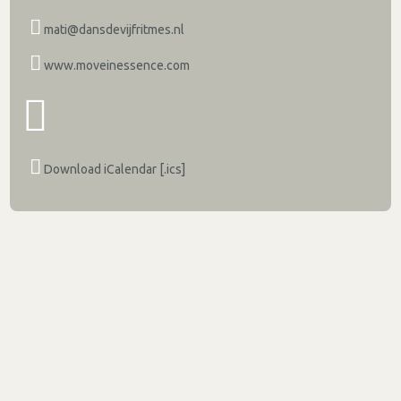
mati@dansdevijfritmes.nl
www.moveinessence.com
Download iCalendar [.ics]