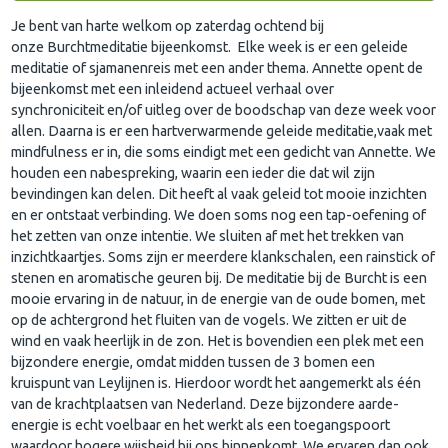
Je bent van harte welkom op zaterdag ochtend bij
onze Burchtmeditatie bijeenkomst. Elke week is er een geleide
meditatie of sjamanenreis met een ander thema. Annette opent de
bijeenkomst met een inleidend actueel verhaal over
synchroniciteit en/of uitleg over de boodschap van deze week voor
allen. Daarna is er een hartverwarmende geleide meditatie,vaak met
mindfulness er in, die soms eindigt met een gedicht van Annette. We
houden een nabespreking, waarin een ieder die dat wil zijn
bevindingen kan delen. Dit heeft al vaak geleid tot mooie inzichten
en er ontstaat verbinding. We doen soms nog een tap-oefening of
het zetten van onze intentie. We sluiten af met het trekken van
inzichtkaartjes. Soms zijn er meerdere klankschalen, een rainstick of
stenen en aromatische geuren bij. De meditatie bij de Burcht is een
mooie ervaring in de natuur, in de energie van de oude bomen, met
op de achtergrond het fluiten van de vogels. We zitten er uit de
wind en vaak heerlijk in de zon. Het is bovendien een plek met een
bijzondere energie, omdat midden tussen de 3 bomen een
kruispunt van Leylijnen is. Hierdoor wordt het aangemerkt als één
van de krachtplaatsen van Nederland. Deze bijzondere aarde-
energie is echt voelbaar en het werkt als een toegangspoort
waardoor hogere wijsheid bij ons binnenkomt. We ervaren dan ook