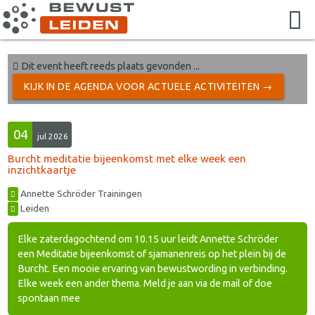
Dit event heeft reeds plaats gevonden ...
KIJK IN DE AGENDA VOOR ACTUELE ACTIVITEITEN →
04
jul 2026
Burcht meditatie bijeenkomst met elke week een
inzichtkaartje
Annette Schröder Trainingen
Leiden
Elke zaterdagochtend om 10.15 uur leidt Annette Schröder
een Meditatie bijeenkomst of sjamanenreis op het plein bij de
Burcht. Een mooie ervaring van bewustwording in verbinding.
Elke week een ander thema. Meld je aan via de mail of doe
spontaan mee