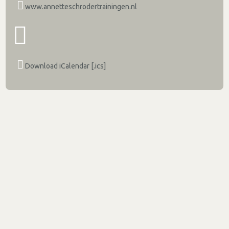
www.annetteschrodertrainingen.nl
Download iCalendar [.ics]