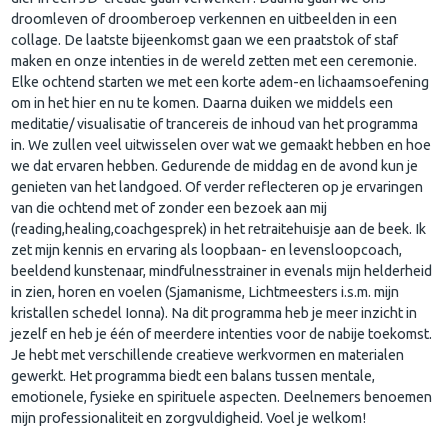
droomleven of droomberoep verkennen en uitbeelden in een
collage. De laatste bijeenkomst gaan we een praatstok of staf
maken en onze intenties in de wereld zetten met een ceremonie.
Elke ochtend starten we met een korte adem-en lichaamsoefening
om in het hier en nu te komen. Daarna duiken we middels een
meditatie/ visualisatie of trancereis de inhoud van het programma
in. We zullen veel uitwisselen over wat we gemaakt hebben en hoe
we dat ervaren hebben. Gedurende de middag en de avond kun je
genieten van het landgoed. Of verder reflecteren op je ervaringen
van die ochtend met of zonder een bezoek aan mij
(reading,healing,coachgesprek) in het retraitehuisje aan de beek. Ik
zet mijn kennis en ervaring als loopbaan- en levensloopcoach,
beeldend kunstenaar, mindfulnesstrainer in evenals mijn helderheid
in zien, horen en voelen (Sjamanisme, Lichtmeesters i.s.m. mijn
kristallen schedel Ionna). Na dit programma heb je meer inzicht in
jezelf en heb je één of meerdere intenties voor de nabije toekomst.
Je hebt met verschillende creatieve werkvormen en materialen
gewerkt. Het programma biedt een balans tussen mentale,
emotionele, fysieke en spirituele aspecten. Deelnemers benoemen
mijn professionaliteit en zorgvuldigheid. Voel je welkom!