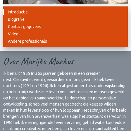
Introductie
Biografie
Contact gegevens
Video
Andere professionals
Over Marijke Markus
Ik ben uit 1955 (nu 65 jaar) en geboren in een creatief
nest. Creativiteit werd gewaardeerd in ons gezin. Ik heb twee
dochters (1991 en 1996). Ik ben afgestudeerd als onderwijskundige
en heb in mijn werkzame leven veel met teams en mensen gewerkt
op het gebied van samenwerking, leiderschap en persoonlijke
ontwikkeling. Ik heb veel mensen gecoacht die keuzes wilden
maken in hun levensloop of hun loopbaan. Het schrijven of in beeld
brengen van hun levensverhaal was altijd het startpunt daarvoor. In
1996 heb ik een ingrijpende levenservaring gehad wat ertoe leidde
dat ik mijn creativiteit meer ben gaan leven en mijn spiritualiteit ben