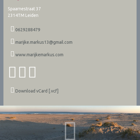
Spaarnestraat 37
2314TM
Leiden
0629288479
marijke.markus13@gmail.com
www.marijkemarkus.com
Download vCard [.vcf]