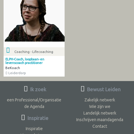
Coaching - Lifecoaching
ELPH-Coach, loopbaan- en
levenscoach practitioner
BeKoach
Leiderdorp
Ik zoek
Bewust Leiden
een Professional/Organisatie
Zakelijk netwerk
de Agenda
Wie zijn we
Landelijk netwerk
Inspiratie
Inschrijven maandagenda
Contact
Inspiratie