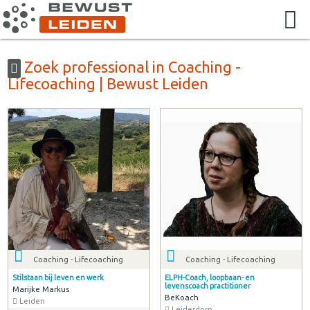
Zoek professional in Coaching -
Lifecoaching | Bewust Leiden
Coaching - Lifecoaching
Coaching - Lifecoaching
Stilstaan bij leven en werk
ELPH-Coach, loopbaan- en
levenscoach practitioner
Marijke Markus
BeKoach
Leiden
Leiderdorp