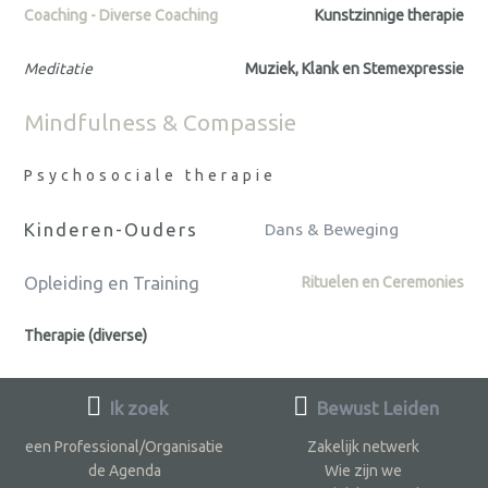
Coaching - Diverse Coaching
Kunstzinnige therapie
Meditatie
Muziek, Klank en Stemexpressie
Mindfulness & Compassie
Psychosociale therapie
Kinderen-Ouders
Dans & Beweging
Opleiding en Training
Rituelen en Ceremonies
Therapie (diverse)
Ik zoek
Bewust Leiden
een Professional/Organisatie
Zakelijk netwerk
de Agenda
Wie zijn we