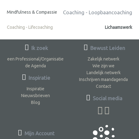
Coaching - Loopbaancoaching
Mindfulness & Compassie
Coaching - Lifecoaching
Lichaamswerk
Ik zoek
Bewust Leiden
een Professional/Organisatie
Zakelijk netwerk
de Agenda
Wie zijn we
Landelijk netwerk
Inspiratie
Inschrijven maandagenda
Contact
Inspiratie
Nieuwsbrieven
Social media
Blog
Mijn Account