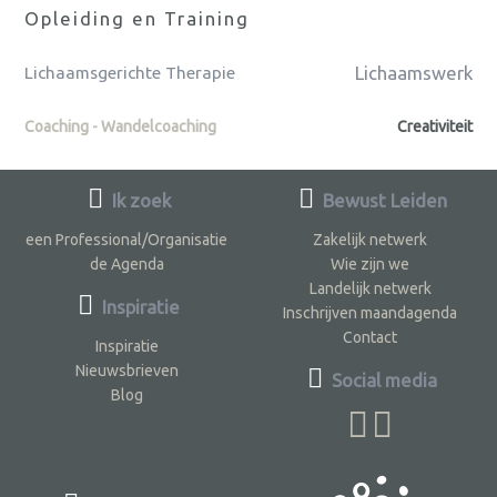
Opleiding en Training
Lichaamswerk
Lichaamsgerichte Therapie
Coaching - Wandelcoaching
Creativiteit
Ik zoek
Bewust Leiden
een Professional/Organisatie
Zakelijk netwerk
de Agenda
Wie zijn we
Landelijk netwerk
Inspiratie
Inschrijven maandagenda
Contact
Inspiratie
Nieuwsbrieven
Social media
Blog