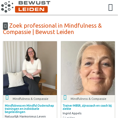
Zoek professional in Mindfulness &
Compassie | Bewust Leiden
Mindfulness & Compassie
Mindfulness & Compassie
Mindfulness en Mindful Ouderschap
Trainer MBSR, zijnscoach en coach bij
trainingen en individuele
ziekte
begeleidingen
Ingrid Appels
Natuurlijk Harmonieus Leven
Leiden