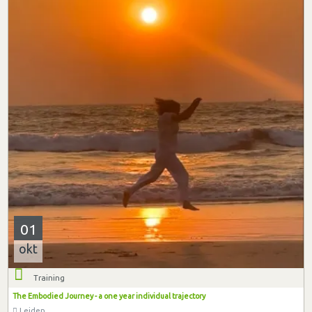
01
okt
Training
The Embodied Journey - a one year individual trajectory
Leiden