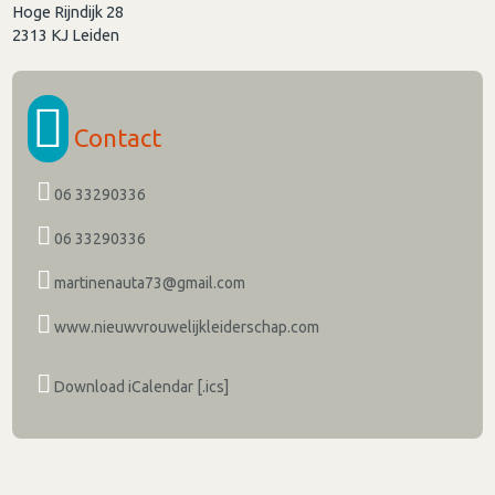
Hoge Rijndijk 28
2313 KJ
Leiden
Contact
06 33290336
06 33290336
martinenauta73@gmail.com
www.nieuwvrouwelijkleiderschap.com
Download iCalendar [.ics]