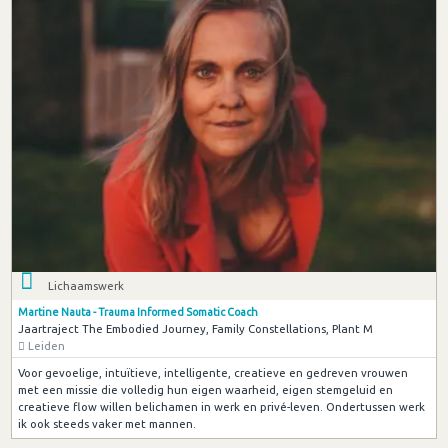
Lichaamswerk
Martine Nauta - Trauma Informed Somatic Coach
Jaartraject The Embodied Journey, Family Constellations, Plant M
Leiden
Voor gevoelige, intuïtieve, intelligente, creatieve en gedreven vrouwen
met een missie die volledig hun eigen waarheid, eigen stemgeluid en
creatieve flow willen belichamen in werk en privé-leven. Ondertussen werk
ik ook steeds vaker met mannen.