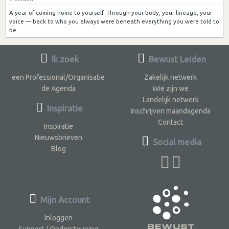
A year of coming home to yourself. Through your body, your lineage, your
voice — back to who you always were beneath everything you were told to
be.
Ik zoek
Bewust Leiden
een Professional/Organisatie
Zakelijk netwerk
de Agenda
Wie zijn we
Landelijk netwerk
Inspiratie
Inschrijven maandagenda
Contact
Inspiratie
Nieuwsbrieven
Social media
Blog
Mijn Account
Inloggen
Support / Ondersteuning