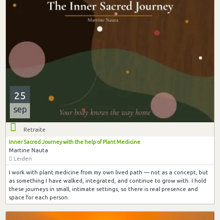
25
sep
Retraite
Inner Sacred Journey with the help of Plant Medicine
Martine Nauta
Leiden
I work with plant medicine from my own lived path — not as a concept, but
as something I have walked, integrated, and continue to grow with. I hold
these journeys in small, intimate settings, so there is real presence and
space for each person.