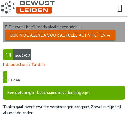
Dit event heeft reeds plaats gevonden ...
KIJK IN DE AGENDA VOOR ACTUELE ACTIVITEITEN →
14
aug 2025
Introductie in Tantra
Leiden
Een oefening in 'belichaamd in verbinding zijn'.
Tantra gaat over bewuste verbindingen aangaan. Zowel met jezelf
als met de ander.