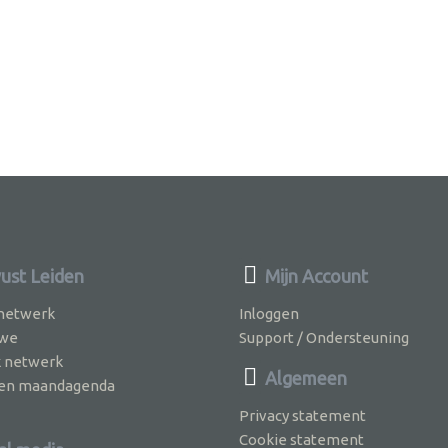
st Leiden
Mijn Account
 netwerk
Inloggen
 we
Support / Ondersteuning
k netwerk
Algemeen
jven maandagenda
Privacy statement
Cookie statement