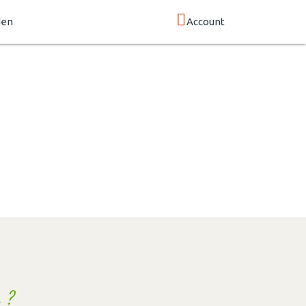
den
Account
 ?