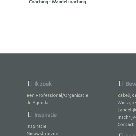
Coaching - Wandelcoaching
Ik zoek
Bewu
een Professional/Organisatie
Zakelijk
de Agenda
Wie zijn
Landelij
Inspiratie
Inschri
Contact
Inspiratie
Nieuwsbrieven