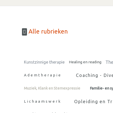
Alle rubrieken
The
Kunstzinnige therapie
Healing en reading
Coaching - Div
Ademtherapie
Muziek, Klank en Stemexpressie
Familie- en 
Opleiding en Tr
Lichaamswerk