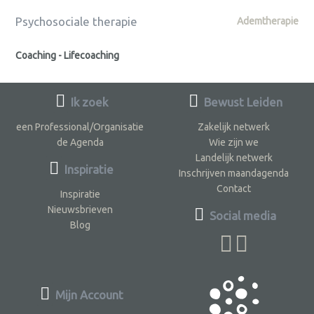
Psychosociale therapie
Ademtherapie
Coaching - Lifecoaching
Ik zoek
Bewust Leiden
een Professional/Organisatie
Zakelijk netwerk
de Agenda
Wie zijn we
Landelijk netwerk
Inspiratie
Inschrijven maandagenda
Contact
Inspiratie
Nieuwsbrieven
Social media
Blog
Mijn Account