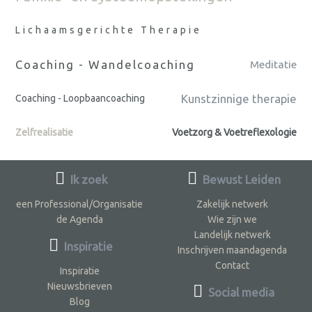
Lichaamsgerichte Therapie
Coaching - Wandelcoaching
Meditatie
Kunstzinnige therapie
Coaching - Loopbaancoaching
Zelfrealisatie
Voetzorg & Voetreflexologie
Ik zoek
Bewust Leiden
een Professional/Organisatie
Zakelijk netwerk
de Agenda
Wie zijn we
Landelijk netwerk
Inspiratie
Inschrijven maandagenda
Contact
Inspiratie
Nieuwsbrieven
Social media
Blog