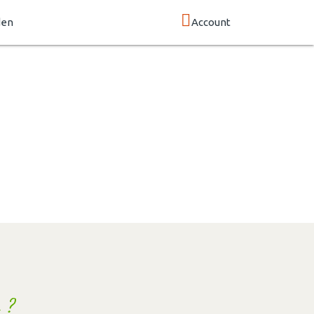
den
Account
 ?