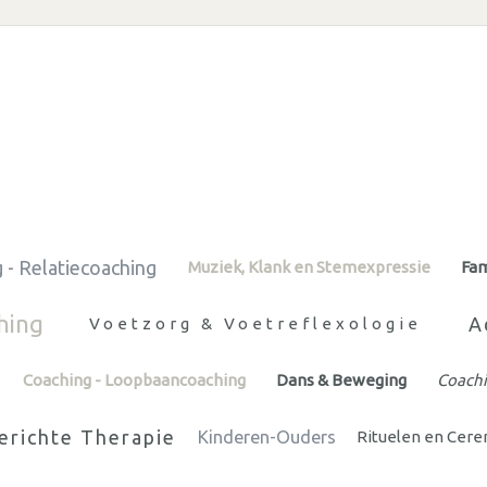
 - Relatiecoaching
Muziek, Klank en Stemexpressie
Fam
hing
A
Voetzorg & Voetreflexologie
Coaching - Loopbaancoaching
Dans & Beweging
Coachi
erichte Therapie
Kinderen-Ouders
Rituelen en Cer