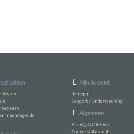
st Leiden
Mijn Account
 netwerk
Inloggen
 we
Support / Ondersteuning
k netwerk
Algemeen
jven maandagenda
Privacy statement
Cookie statement