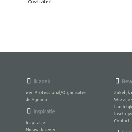
Creativiteit
Ik zoek
Bewu
een Professional/Organisatie
Zakelijk
de Agenda
Wie zijn
Landelij
Inspiratie
Inschri
Contact
Inspiratie
Nieuwsbrieven